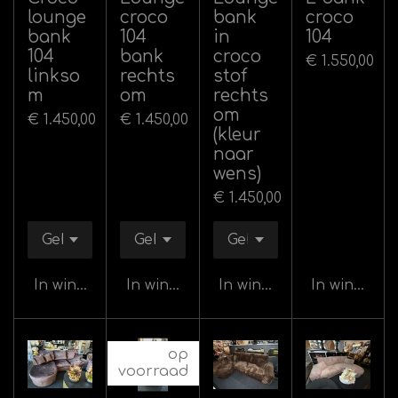
lounge
croco
bank
croco
bank
104
in
104
104
bank
croco
€ 1.550,00
linkso
rechts
stof
m
om
rechts
om
€ 1.450,00
€ 1.450,00
(kleur
naar
wens)
€ 1.450,00
In winkelwagen
In winkelwagen
In winkelwagen
In winkelw
op
voorraad