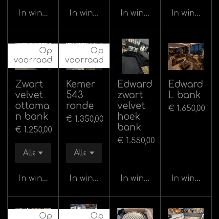
In winkelwagen
In winkelwagen
In winkelwagen
In winkelw
Op
Op
voorraad
voorraad
Zwart
Kemer
Edward
Edward
velvet
543
zwart
L bank
ottoma
ronde
velvet
€ 1.650,00
n bank
hoek
€ 1.350,00
bank
€ 1.250,00
€ 1.550,00
In winkelwagen
In winkelwagen
In winkelwagen
In winkelw
Op
Op