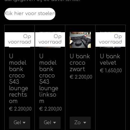
Klik hier voor stoelen
Op
Op
Op
voorraad
voorraad
voorraad
U
U
U bank
U bank
model
model
croco
velvet
bank
bank
zwart
€ 1.650,00
croco
croco
€ 2.200,00
543
543
lounge
lounge
rechts
linkso
om
m
€ 2.200,00
€ 2.200,00