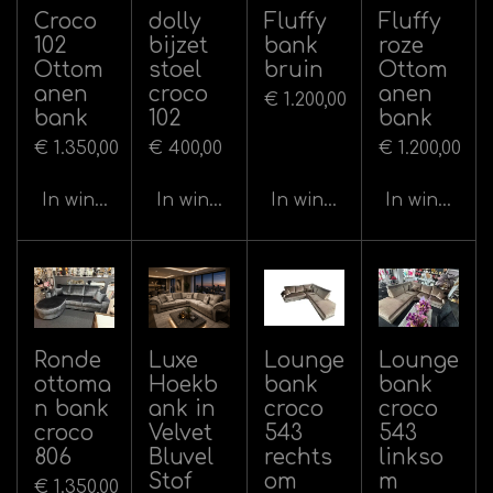
Croco
dolly
Fluffy
Fluffy
102
bijzet
bank
roze
Ottom
stoel
bruin
Ottom
anen
croco
anen
€ 1.200,00
bank
102
bank
€ 1.350,00
€ 400,00
€ 1.200,00
In winkelwagen
In winkelwagen
In winkelwagen
In winkelw
Ronde
Luxe
Lounge
Lounge
ottoma
Hoekb
bank
bank
n bank
ank in
croco
croco
croco
Velvet
543
543
806
Bluvel
rechts
linkso
Stof
om
m
€ 1.350,00