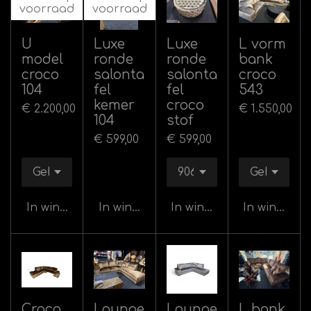
voorraad
voorraad
U
Luxe
Luxe
L vorm
model
ronde
ronde
bank
croco
salonta
salonta
croco
104
fel
fel
543
kemer
croco
€ 2.200,00
€ 1.550,00
104
stof
€ 599,00
€ 599,00
In winkelwagen
In winkelwagen
In winkelwagen
In winkelw
Croco
Lounge
Lounge
L bank