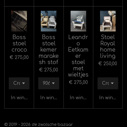
Boss
Boss
Leandr
Stoel
stoel
stoel
o
Royal
croco
kemer
Eetkam
home
marake
er
living
€ 275,00
sh stof
stoel
€ 250,00
met
€ 275,00
wieltjes
€ 275,00
In winkelwagen
In winkelwagen
In winkelwagen
In winkelw
© 2019 - 2026 de zwolsche bazaar