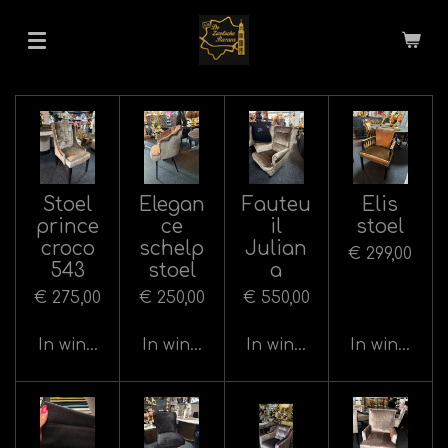
Ga
direct
naar
de
hoofdinhoud
Stoel
Elegan
Fauteu
Elis
prince
ce
il
stoel
croco
schelp
Julian
€ 299,00
543
stoel
a
€ 275,00
€ 250,00
€ 550,00
In winkelwagen
In winkelwagen
In winkelwagen
In winkelw