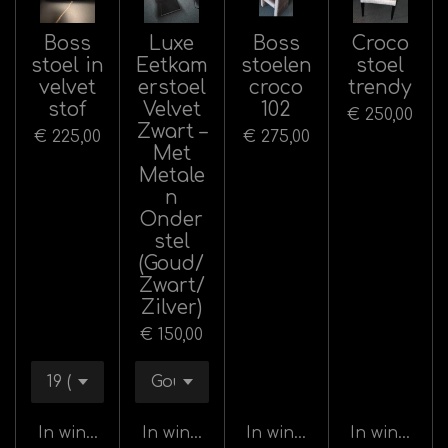
Boss
Luxe
Boss
Croco
stoel in
Eetkam
stoelen
stoel
velvet
erstoel
croco
trendy
stof
Velvet
102
€ 250,00
Zwart –
€ 225,00
€ 275,00
Met
Metale
n
Onder
stel
(Goud/
Zwart/
Zilver)
€ 150,00
In winkelwagen
In winkelwagen
In winkelwagen
In winkelw