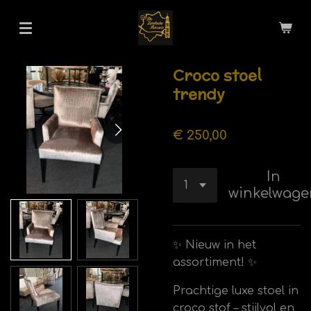
Ga
direct
naar
de
Croco stoel
hoofdinhoud
trendy
€ 250,00
In
winkelwage
✨ Nieuw in het
assortiment! ✨
Prachtige luxe stoel in
croco stof – stijlvol en