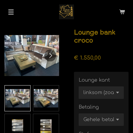
Ga
direct
naar
de
Lounge bank
hoofdinhoud
croco
€ 1.550,00
Lounge kant
Betaling