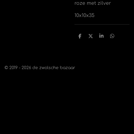
roze met zilver
10x10x35
D
D
S
D
e
e
h
e
l
e
a
l
e
l
r
e
n
e
n
© 2019 - 2026 de zwolsche bazaar