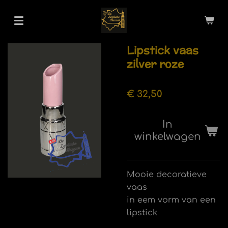
Ga
direct
naar
Lipstick vaas
de
zilver roze
hoofdinhoud
€ 32,50
In
winkelwagen
Mooie decoratieve
vaas
in eem vorm van een
lipstick