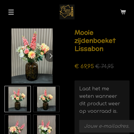
Ga
direct
naar
de
Mooie
hoofdinhoud
zijdenboeket
Lissabon
€ 69,95
€ 74,95
Laat het me
weten wanneer
dit product weer
op voorraad is.