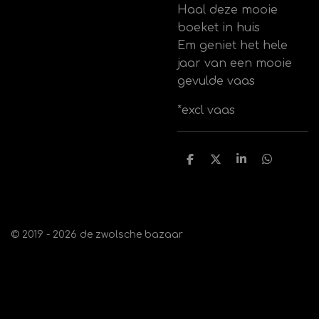
Haal deze mooie
boeket in huis
Em geniet het hele
jaar van een mooie
gevulde vaas
*excl vaas
D
D
S
D
e
e
h
e
l
e
a
l
e
l
r
e
n
e
n
© 2019 - 2026 de zwolsche bazaar