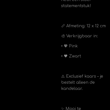
statementstuk!
📏 Afmeting: 12 x 12 cm
🎨 Verkrijgbaar in:
• 💖 Pink
• 🖤 Zwart
⚠️ Exclusief kaars – je
bestelt alleen de
kandelaar.
✨ Mooi te