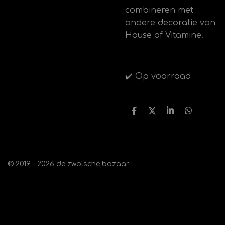
combineren met
andere decoratie van
House of Vitamine.
✔️ Op voorraad
D
D
S
D
e
e
h
e
l
e
a
l
e
l
r
e
n
e
n
© 2019 - 2026 de zwolsche bazaar