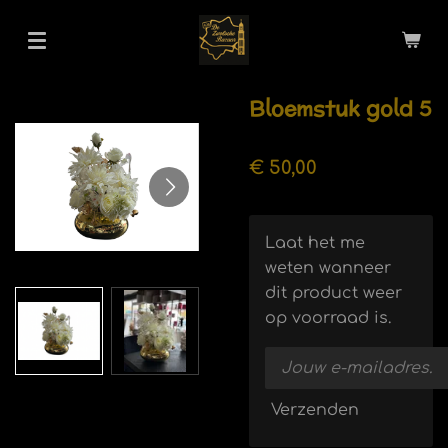
Ga
direct
naar
de
Bloemstuk gold 5
hoofdinhoud
€ 50,00
Laat het me
weten wanneer
dit product weer
op voorraad is.
Verzenden