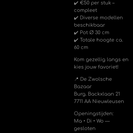
✔️ €50 per stuk –
compleet
✔️ Diverse modellen
beschikbaar
✔️ Pot Ø 30 cm
✔️ Totale hoogte ca.
60 cm
Kom gezellig langs en
kies jouw favoriet!
📍 De Zwolsche
Bazaar
Burg. Backxlaan 21
7711 AA Nieuwleusen
Openingstijden:
Ma • Di • Wo —
gesloten