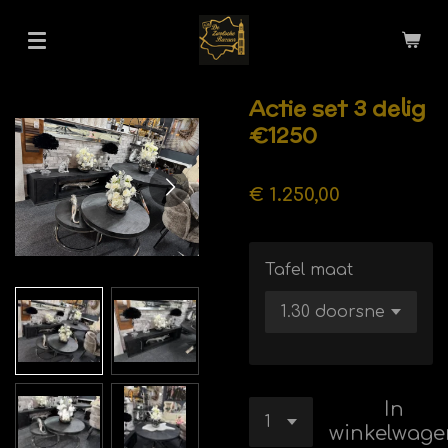
Ga
direct
naar
de
Actie set 3 delig
hoofdinhoud
€1250
€ 1.250,00
Tafel maat
In
winkelwage