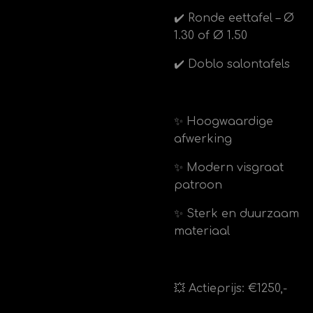
✔️ Ronde eettafel – Ø
1.30 of Ø 1.50
✔️ Doblo salontafels
✨ Hoogwaardige
afwerking
✨ Modern visgraat
patroon
✨ Sterk en duurzaam
materiaal
💥 Actieprijs: €1250,-