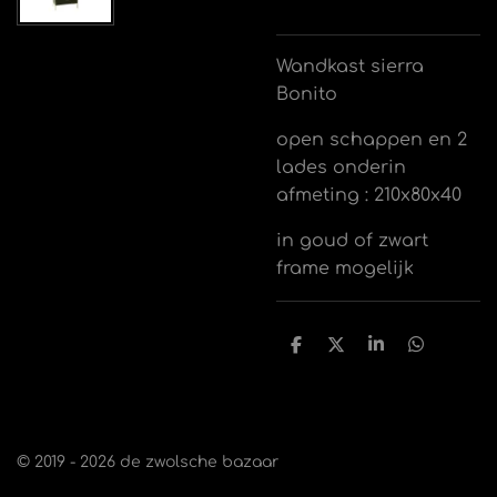
Wandkast sierra
Bonito
open schappen en 2
lades onderin
afmeting : 210x80x40
in goud of zwart
frame mogelijk
D
D
S
D
e
e
h
e
l
e
a
l
e
l
r
e
n
e
n
© 2019 - 2026 de zwolsche bazaar