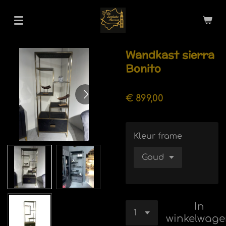
Ga
direct
naar
de
Wandkast sierra
hoofdinhoud
Bonito
€ 899,00
Kleur frame
In
winkelwag