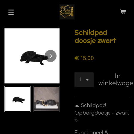
Ga
direct
naar
de
Schildpad
hoofdinhoud
doosje zwart
€ 15,00
In
winkelwage
🐢 Schildpad
Opbergdoosje – zwart
✨
Functioneel &