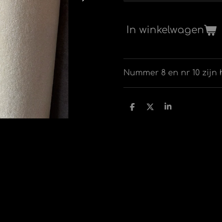
In winkelwagen
Nummer 8 en nr 10 zijn
D
D
S
e
e
h
l
e
a
e
l
r
n
e