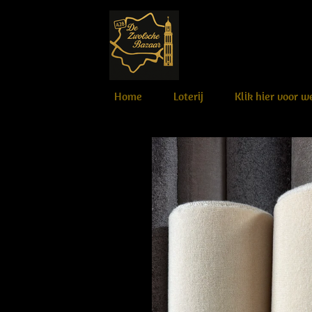
Ga
direct
naar
de
hoofdinhoud
Home
Loterij
Klik hier voor 