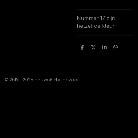
Nummer 17 zijn
hetzelfde kleur
D
D
S
D
e
e
h
e
l
e
a
l
e
l
r
e
n
e
n
© 2019 - 2026 de zwolsche bazaar