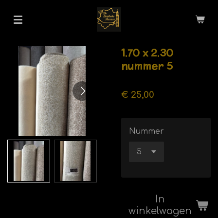
Ga
direct
naar
de
1.70 x 2.30
hoofdinhoud
nummer 5
€ 25,00
Nummer
In
winkelwagen