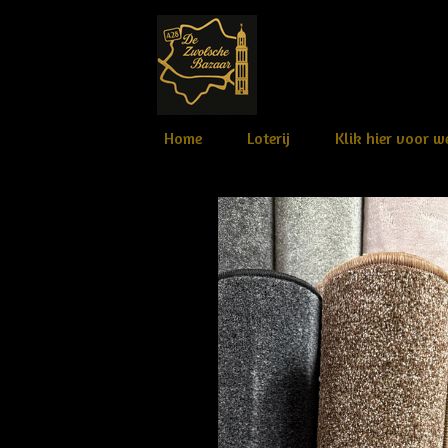
Ga
direct
naar
de
hoofdinhoud
Home
Loterij
Klik hier voor 