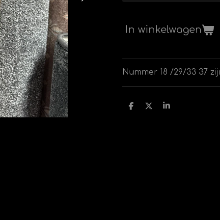
In winkelwagen
Nummer 18 /29/33 37 zi
D
D
S
e
e
h
l
e
a
e
l
r
n
e