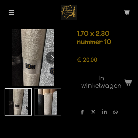
Ga
direct
naar
de
1.70 x 2.30
hoofdinhoud
nummer 10
€ 20,00
In
winkelwagen
D
D
S
D
e
e
h
e
l
e
a
l
e
l
r
e
n
e
n