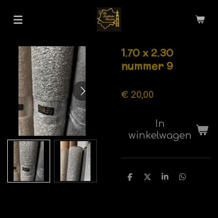
Ga
direct
naar
de
1.70 x 2.30
hoofdinhoud
nummer 9
€ 20,00
In
winkelwagen
D
D
S
D
e
e
h
e
l
e
a
l
e
l
r
e
n
e
n